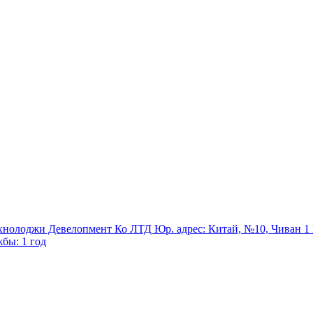
олоджи Девелопмент Ко ЛТД Юр. адрес: Китай, №10, Чиван 1 
бы: 1 год