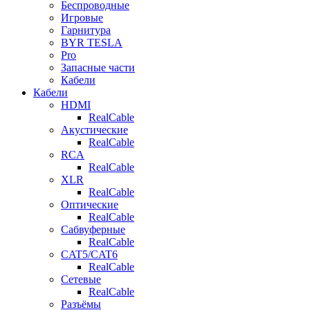
Беспроводные
Игровые
Гарнитура
BYR TESLA
Pro
Запасные части
Кабели
Кабели
HDMI
RealCable
Акустические
RealCable
RCA
RealCable
XLR
RealCable
Оптические
RealCable
Сабвуферные
RealCable
CAT5/CAT6
RealCable
Сетевые
RealCable
Разъёмы