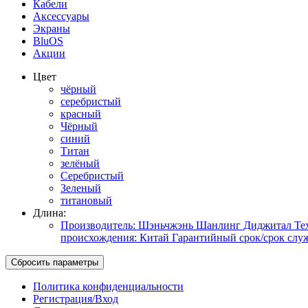
Кабели
Аксессуары
Экраны
BluOS
Акции
Цвет
чёрный
серебристый
красный
Чёрный
синий
Титан
зелёный
Серебристый
Зеленый
титановый
Длина:
Производитель: Шэньчжэнь Шанлинг Диджитал Техн
происхождения: Китай Гарантийный срок/срок служ
Политика конфиденциальности
Регистрация/Вход