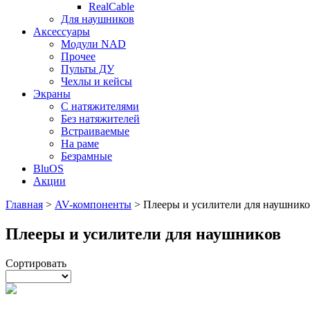
RealCable
Для наушников
Аксессуары
Модули NAD
Прочее
Пульты ДУ
Чехлы и кейсы
Экраны
С натяжителями
Без натяжителей
Встраиваемые
На раме
Безрамные
BluOS
Акции
Главная
>
AV-компоненты
>
Плееры и усилители для наушник
Плееры и усилители для наушников
Сортировать