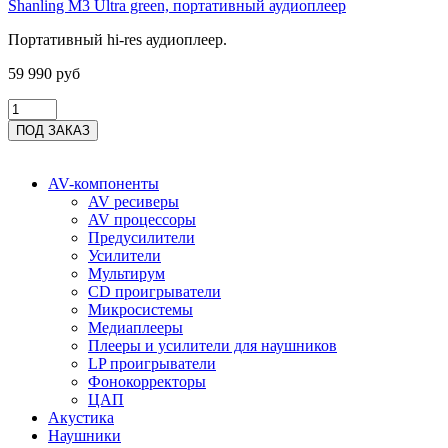
Shanling M3 Ultra green, портативный аудиоплеер
Портативный hi-res аудиоплеер.
59 990 руб
AV-компоненты
AV ресиверы
AV процессоры
Предусилители
Усилители
Мультирум
CD проигрыватели
Микросистемы
Медиаплееры
Плееры и усилители для наушников
LP проигрыватели
Фонокорректоры
ЦАП
Акустика
Наушники