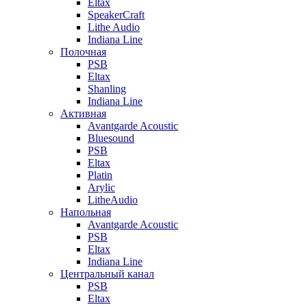
Eltax
SpeakerCraft
Lithe Audio
Indiana Line
Полочная
PSB
Eltax
Shanling
Indiana Line
Активная
Avantgarde Acoustic
Bluesound
PSB
Eltax
Platin
Arylic
LitheAudio
Напольная
Avantgarde Acoustic
PSB
Eltax
Indiana Line
Центральный канал
PSB
Eltax