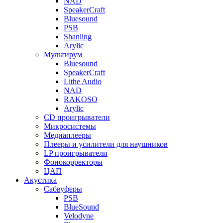
NAD
SpeakerCraft
Bluesound
PSB
Shanling
Arylic
Мультирум
Bluesound
SpeakerCraft
Lithe Audio
NAD
RAKOSO
Arylic
CD проигрыватели
Микросистемы
Медиаплееры
Плееры и усилители для наушников
LP проигрыватели
Фонокорректоры
ЦАП
Акустика
Сабвуферы
PSB
BlueSound
Velodyne