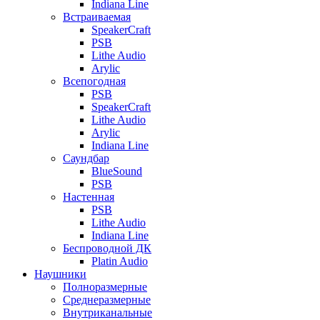
Indiana Line
Встраиваемая
SpeakerCraft
PSB
Lithe Audio
Arylic
Всепогодная
PSB
SpeakerCraft
Lithe Audio
Arylic
Indiana Line
Саундбар
BlueSound
PSB
Настенная
PSB
Lithe Audio
Indiana Line
Беспроводной ДК
Platin Audio
Наушники
Полноразмерные
Среднеразмерные
Внутриканальные