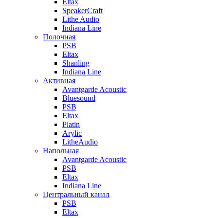
Eltax
SpeakerCraft
Lithe Audio
Indiana Line
Полочная
PSB
Eltax
Shanling
Indiana Line
Активная
Avantgarde Acoustic
Bluesound
PSB
Eltax
Platin
Arylic
LitheAudio
Напольная
Avantgarde Acoustic
PSB
Eltax
Indiana Line
Центральный канал
PSB
Eltax