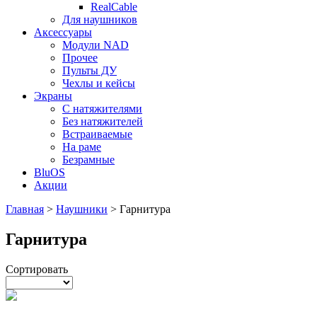
RealCable
Для наушников
Аксессуары
Модули NAD
Прочее
Пульты ДУ
Чехлы и кейсы
Экраны
С натяжителями
Без натяжителей
Встраиваемые
На раме
Безрамные
BluOS
Акции
Главная
>
Наушники
>
Гарнитура
Гарнитура
Сортировать