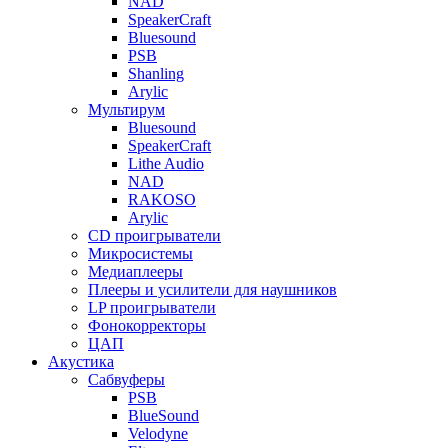
NAD
SpeakerCraft
Bluesound
PSB
Shanling
Arylic
Мультирум
Bluesound
SpeakerCraft
Lithe Audio
NAD
RAKOSO
Arylic
CD проигрыватели
Микросистемы
Медиаплееры
Плееры и усилители для наушников
LP проигрыватели
Фонокорректоры
ЦАП
Акустика
Сабвуферы
PSB
BlueSound
Velodyne