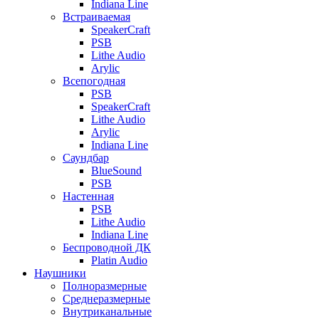
Indiana Line
Встраиваемая
SpeakerCraft
PSB
Lithe Audio
Arylic
Всепогодная
PSB
SpeakerCraft
Lithe Audio
Arylic
Indiana Line
Саундбар
BlueSound
PSB
Настенная
PSB
Lithe Audio
Indiana Line
Беспроводной ДК
Platin Audio
Наушники
Полноразмерные
Среднеразмерные
Внутриканальные