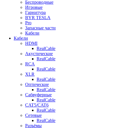
Беспроводные
Игровые
Гарнитура
BYR TESLA
Pro
Запасные части
Кабели
Кабели
HDMI
RealCable
Акустические
RealCable
RCA
RealCable
XLR
RealCable
Оптические
RealCable
Сабвуферные
RealCable
CAT5/CAT6
RealCable
Сетевые
RealCable
Разъёмы