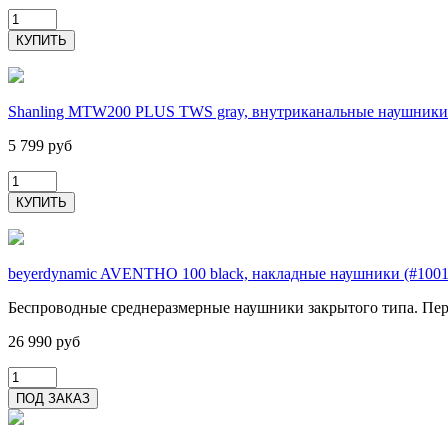
Shanling MTW200 PLUS TWS gray, внутриканальные наушники
5 799 руб
beyerdynamic AVENTHO 100 black, накладные наушники (#1001
Беспроводные среднеразмерные наушники закрытого типа. Пер
26 990 руб