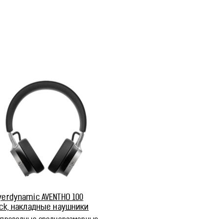
yerdynamic AVENTHO 100
ack, накладные наушники
001613)