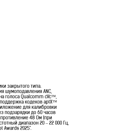
и закрытого типа.
ия шумоподавления ANC,
ча голоса Qualcomm cVc™,
ir, поддержка кодеков aptX™
приложение для калибровки
ез подзарядки до 60 часов
опротивление 48 Ом (при
тотный диапазон 20 – 22 000 Гц,
t Awards 2025".