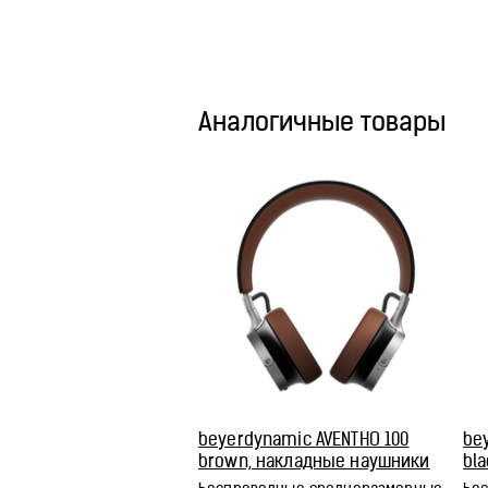
Аналогичные товары
beyerdynamic AVENTHO 100
be
brown, накладные наушники
bl
(#1001608)
(#1