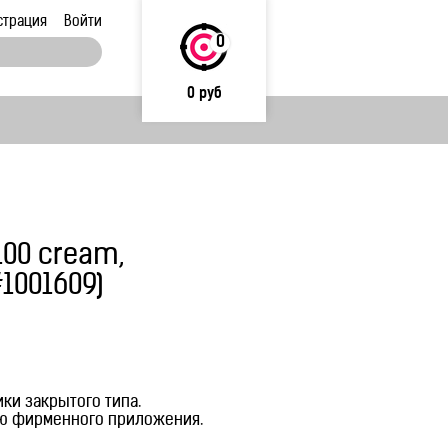
страция
Войти
0
0 руб
00 cream,
1001609)
и закрытого типа.
ью фирменного приложения.