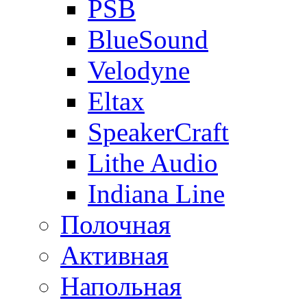
PSB
BlueSound
Velodyne
Eltax
SpeakerCraft
Lithe Audio
Indiana Line
Полочная
Активная
Напольная