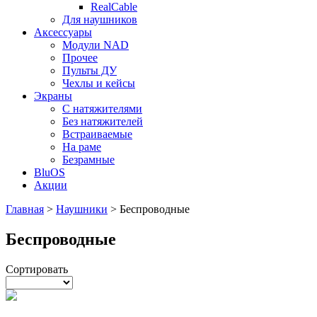
RealCable
Для наушников
Аксессуары
Модули NAD
Прочее
Пульты ДУ
Чехлы и кейсы
Экраны
С натяжителями
Без натяжителей
Встраиваемые
На раме
Безрамные
BluOS
Акции
Главная
>
Наушники
>
Беспроводные
Беспроводные
Сортировать