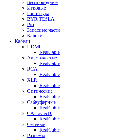
Беспроводные
Игровые
Гарнитура
BYR TESLA
Pro
Запасные части
Кабели
Кабели
HDMI
RealCable
Акустические
RealCable
RCA
RealCable
XLR
RealCable
Оптические
RealCable
Сабвуферные
RealCable
CAT5/CAT6
RealCable
Сетевые
RealCable
Разъёмы