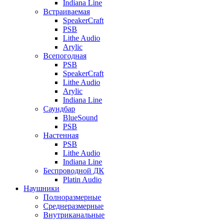
Indiana Line
Встраиваемая
SpeakerCraft
PSB
Lithe Audio
Arylic
Всепогодная
PSB
SpeakerCraft
Lithe Audio
Arylic
Indiana Line
Саундбар
BlueSound
PSB
Настенная
PSB
Lithe Audio
Indiana Line
Беспроводной ДК
Platin Audio
Наушники
Полноразмерные
Среднеразмерные
Внутриканальные