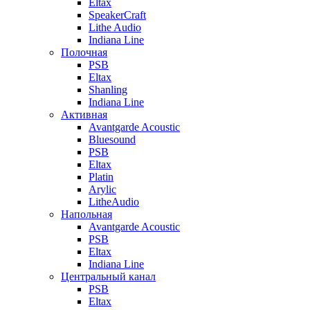
Eltax
SpeakerCraft
Lithe Audio
Indiana Line
Полочная
PSB
Eltax
Shanling
Indiana Line
Активная
Avantgarde Acoustic
Bluesound
PSB
Eltax
Platin
Arylic
LitheAudio
Напольная
Avantgarde Acoustic
PSB
Eltax
Indiana Line
Центральный канал
PSB
Eltax