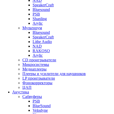
NAD
SpeakerCraft
Bluesound
PSB
Shanling
Arylic
Мультирум
Bluesound
SpeakerCraft
Lithe Audio
NAD
RAKOSO
Arylic
CD проигрыватели
Микросистемы
Медиаплееры
Плееры и усилители для наушников
LP проигрыватели
Фонокорректоры
ЦАП
Акустика
Сабвуферы
PSB
BlueSound
Velodyne