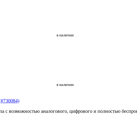
в наличии
в наличии
(#730084)
ипа с возможностью аналогового, цифрового и полностью беспр