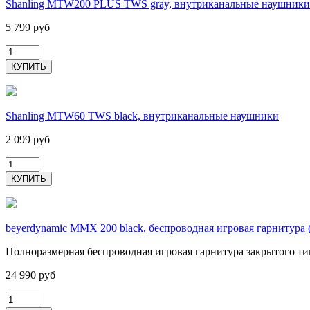
Shanling MTW200 PLUS TWS gray, внутриканальные наушники
5 799 руб
Shanling MTW60 TWS black, внутриканальные наушники
2 099 руб
beyerdynamic MMX 200 black, беспроводная игровая гарнитура 
Полноразмерная беспроводная игровая гарнитура закрытого т
24 990 руб