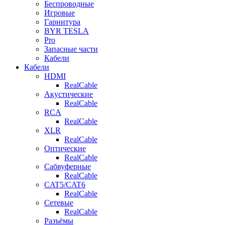
Беспроводные
Игровые
Гарнитура
BYR TESLA
Pro
Запасные части
Кабели
Кабели
HDMI
RealCable
Акустические
RealCable
RCA
RealCable
XLR
RealCable
Оптические
RealCable
Сабвуферные
RealCable
CAT5/CAT6
RealCable
Сетевые
RealCable
Разъёмы