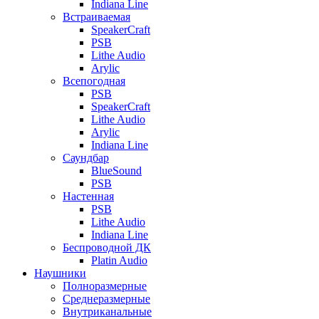
Indiana Line
Встраиваемая
SpeakerCraft
PSB
Lithe Audio
Arylic
Всепогодная
PSB
SpeakerCraft
Lithe Audio
Arylic
Indiana Line
Саундбар
BlueSound
PSB
Настенная
PSB
Lithe Audio
Indiana Line
Беспроводной ДК
Platin Audio
Наушники
Полноразмерные
Среднеразмерные
Внутриканальные