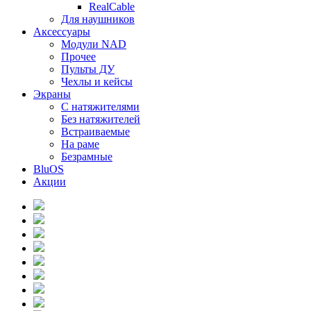
RealCable
Для наушников
Аксессуары
Модули NAD
Прочее
Пульты ДУ
Чехлы и кейсы
Экраны
С натяжителями
Без натяжителей
Встраиваемые
На раме
Безрамные
BluOS
Акции