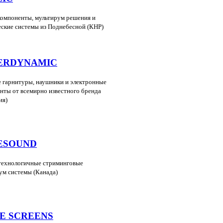
компоненты, мультирум решения и
еские системы из Поднебесной (КНР)
ERDYNAMIC
 гарнитуры, наушники и электронные
нты от всемирно известного бренда
ия)
ESOUND
ехнологичные стриминговые
ум системы (Канада)
TE SCREENS