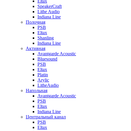
Eltax
SpeakerCraft
Lithe Audio
Indiana Line
Полочная
PSB
Eltax
Shanling
Indiana Line
Активная
Avantgarde Acoustic
Bluesound
PSB
Eltax
Platin
Arylic
LitheAudio
Напольная
Avantgarde Acoustic
PSB
Eltax
Indiana Line
Центральный канал
PSB
Eltax