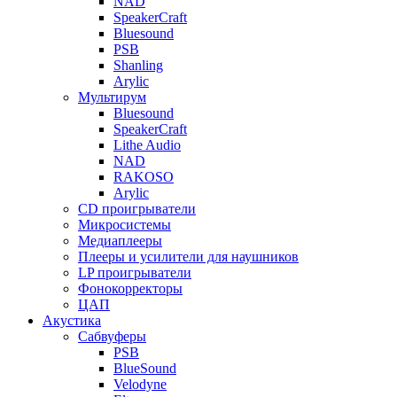
NAD
SpeakerCraft
Bluesound
PSB
Shanling
Arylic
Мультирум
Bluesound
SpeakerCraft
Lithe Audio
NAD
RAKOSO
Arylic
CD проигрыватели
Микросистемы
Медиаплееры
Плееры и усилители для наушников
LP проигрыватели
Фонокорректоры
ЦАП
Акустика
Сабвуферы
PSB
BlueSound
Velodyne