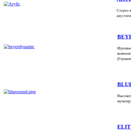
Стерео 
акустич
BEY
Игровые
компоне
(Герман
BLU
Высокот
мультир
ELI