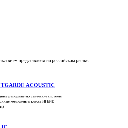
льствием представляем на российском рынке:
NTGARDE ACOUSTIC
дные рупорные акустические системы
ронные компоненты класса HI END
ия)
LIC