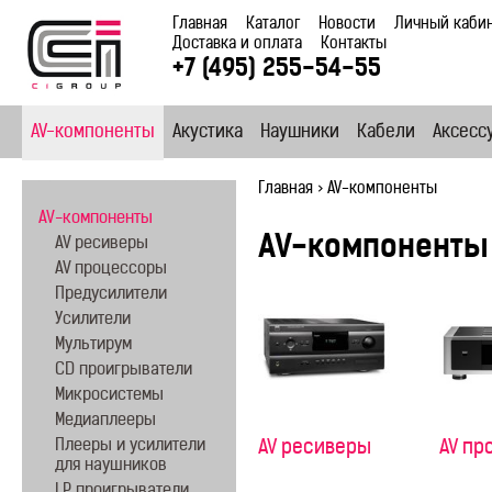
Главная
Каталог
Новости
Личный каби
Доставка и оплата
Контакты
+7 (495) 255-54-55
AV-компоненты
Акустика
Наушники
Кабели
Аксесс
Главная
>
AV-компоненты
AV-компоненты
AV-компоненты
AV ресиверы
AV процессоры
Предусилители
Усилители
Мультирум
CD проигрыватели
Микросистемы
Медиаплееры
Плееры и усилители
AV ресиверы
AV пр
для наушников
LP проигрыватели