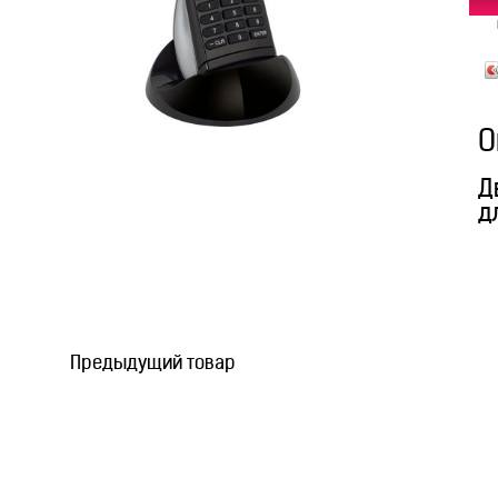
О
Д
д
Предыдущий товар