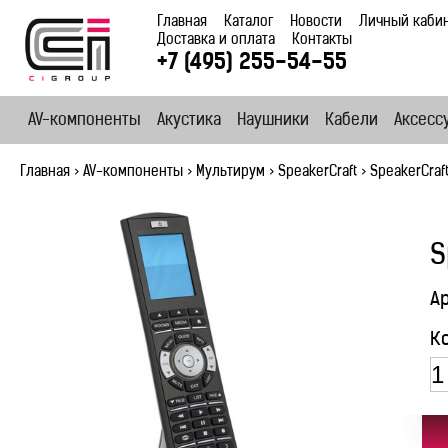
Главная
Каталог
Новости
Личный каби
Доставка и оплата
Контакты
+7 (495) 255-54-55
AV-компоненты
Акустика
Наушники
Кабели
Аксесс
Главная
>
AV-компоненты
>
Мультирум
>
SpeakerCraft
>
SpeakerCraf
S
А
К