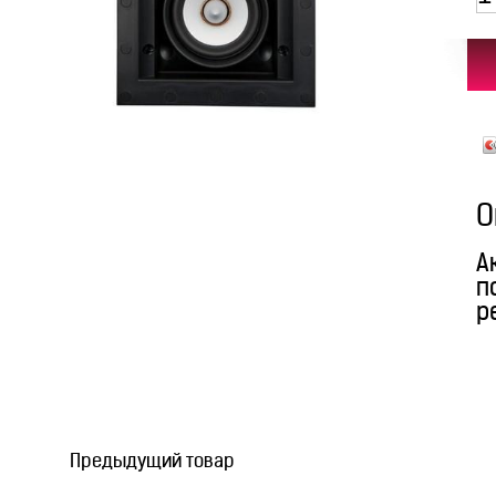
О
А
п
р
Предыдущий товар