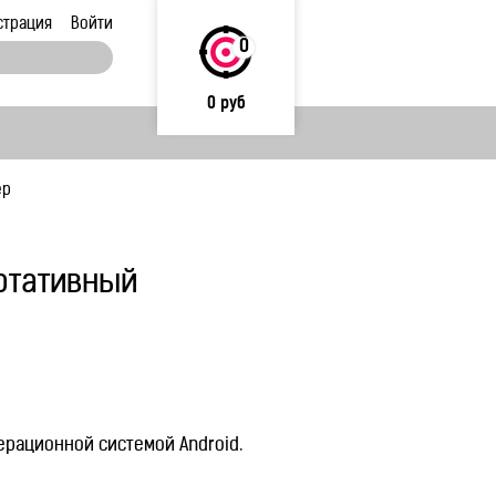
страция
Войти
0
0 руб
ер
ортативный
ерационной системой Android.