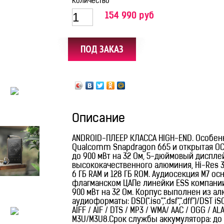
Количество
154 990 руб
Описание
ANDROID-ПЛЕЕР КЛАССА HIGH-END. Особен
Qualcomm Snapdragon 665 и открытая ОС 
до 900 мВт на 32 Ом, 5-дюймовый дисплей
высококачественного алюминия, Hi-Res 32
6 ГБ RAM и 128 ГБ ROM. Аудиосекция M7 о
флагманском ЦАПе линейки ESS компании
900 мВт на 32 Ом. Корпус выполнен из 
аудиоформаты: DSD(".iso",".dsf",".dff")/DST iS
AIFF / AIF / DTS / MP3 / WMA/ AAC / OGG / ALA
M3U/M3U8.Срок службы аккумулятора: до