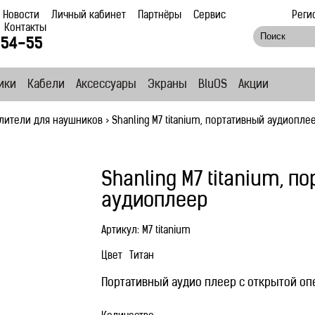
Новости
Личный кабинет
Партнёры
Сервис
Реги
Контакты
-54-55
ики
Кабели
Аксессуары
Экраны
BluOS
Акции
лители для наушников
>
Shanling M7 titanium, портативный аудиопле
Shanling M7 titanium, п
аудиоплеер
Артикул:
M7 titanium
Цвет
Титан
Портативный аудио плеер с открытой оп