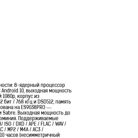
ности: 8-ядерный процессор
Android 10, выходная мощность
 1080p, корпус из
 бит / 768 кГц и DSD512, память
снована на ES9038PRO —
 Sabre. Выходная мощность до
алюминия. Поддерживаемые
O/ ISO / DXD / APE / FLAC / WAV /
C / MP2 / M4A / AC3 /
 10 часов (несимметричный