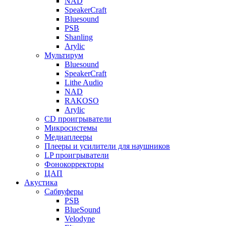
NAD
SpeakerCraft
Bluesound
PSB
Shanling
Arylic
Мультирум
Bluesound
SpeakerCraft
Lithe Audio
NAD
RAKOSO
Arylic
CD проигрыватели
Микросистемы
Медиаплееры
Плееры и усилители для наушников
LP проигрыватели
Фонокорректоры
ЦАП
Акустика
Сабвуферы
PSB
BlueSound
Velodyne