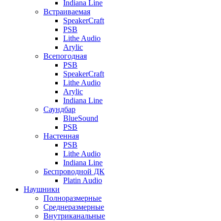
Indiana Line
Встраиваемая
SpeakerCraft
PSB
Lithe Audio
Arylic
Всепогодная
PSB
SpeakerCraft
Lithe Audio
Arylic
Indiana Line
Саундбар
BlueSound
PSB
Настенная
PSB
Lithe Audio
Indiana Line
Беспроводной ДК
Platin Audio
Наушники
Полноразмерные
Среднеразмерные
Внутриканальные