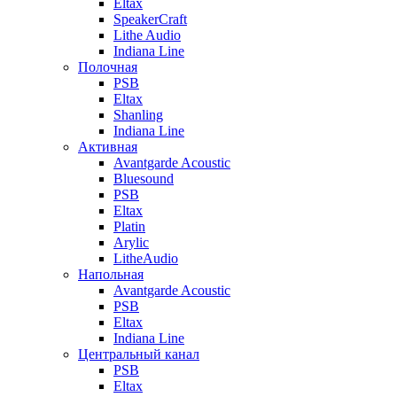
Eltax
SpeakerCraft
Lithe Audio
Indiana Line
Полочная
PSB
Eltax
Shanling
Indiana Line
Активная
Avantgarde Acoustic
Bluesound
PSB
Eltax
Platin
Arylic
LitheAudio
Напольная
Avantgarde Acoustic
PSB
Eltax
Indiana Line
Центральный канал
PSB
Eltax