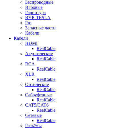
Беспроводные
Игровые
Гарнитура
BYR TESLA
Pro
Запасные части
Кабели
Кабели
HDMI
RealCable
Акустические
RealCable
RCA
RealCable
XLR
RealCable
Оптические
RealCable
Сабвуферные
RealCable
CAT5/CAT6
RealCable
Сетевые
RealCable
Разъёмы