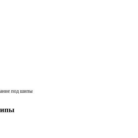
ование под шипы
 шипы