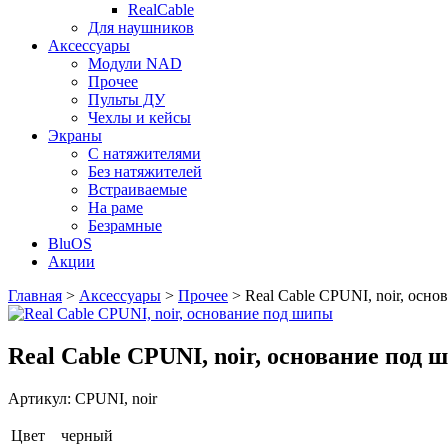
RealCable
Для наушников
Аксессуары
Модули NAD
Прочее
Пульты ДУ
Чехлы и кейсы
Экраны
С натяжителями
Без натяжителей
Встраиваемые
На раме
Безрамные
BluOS
Акции
Главная
>
Аксессуары
>
Прочее
>
Real Cable CPUNI, noir, осн
Real Cable CPUNI, noir, основание под
Артикул:
CPUNI, noir
Цвет
черный