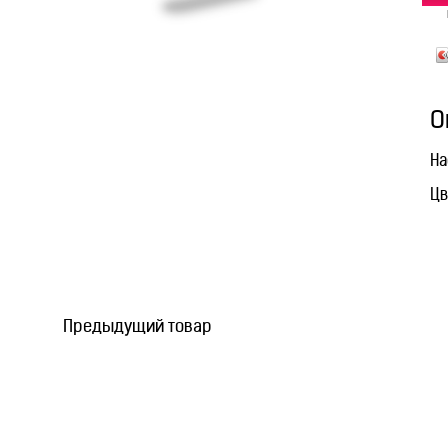
О
На
Цв
Предыдущий товар