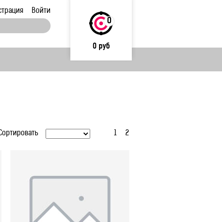
страция
Войти
0
0 руб
Сортировать
1
2