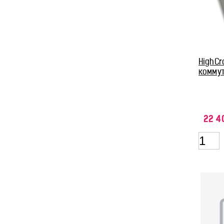
HighCr
коммут
22 4