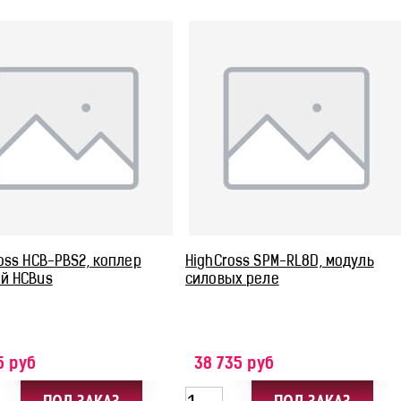
oss HCB-PBS2, коплер
HighCross SPM-RL8D, модуль
й HCBus
силовых реле
5 руб
38 735 руб