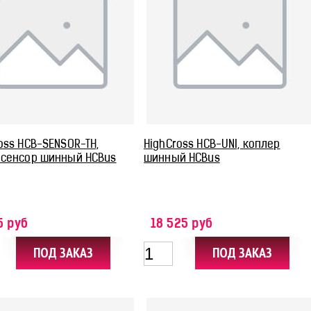
oss HCB-SENSOR-TH,
HighCross HCB-UNI, коплер
исенсор шинный HCBus
шинный HCBus
5 руб
18 525 руб