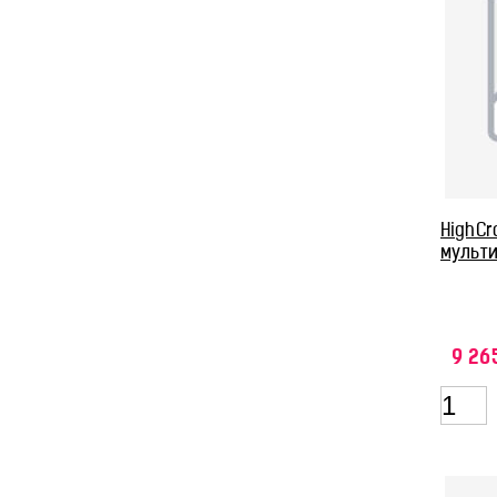
HighCr
мульт
9 26