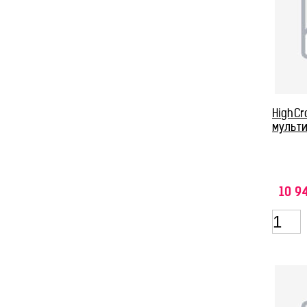
HighCr
мульт
10 9