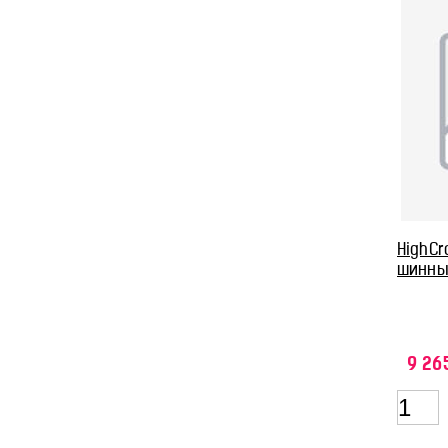
HighCr
шинны
9 26