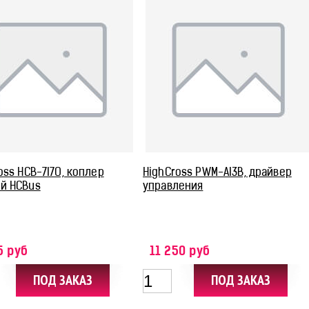
oss HCB-7I7O, коплер
HighCross PWM-AI3B, драйвер
й HCBus
управления
5 руб
11 250 руб