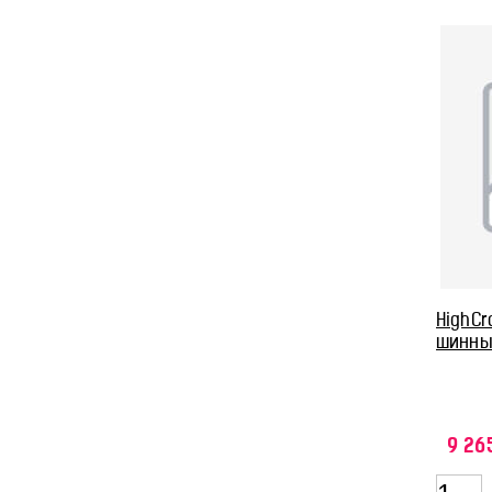
HighCr
шинны
9 26