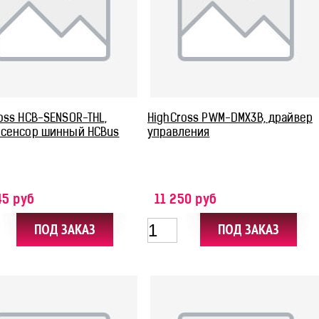
oss HCB-SENSOR-THL,
HighCross PWM-DMX3B, драйвер
исенсор шинный HCBus
управления
45 руб
11 250 руб